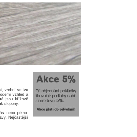
í, vrchní vrstva
oderní vzhled a
ré jsou křížově
ak slepeny.
pás nebo prkno.
avy. Nejčastější