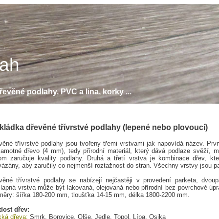
lah
evěné podlahy, PVC a lina, korky ...
kládka dřevěné třívrstvé podlahy (lepené nebo plovoucí)
věné třívrstvé podlahy jsou tvořeny třemi vrstvami jak napovídá název. Prvn
samotné dřevo (4 mm), tedy přírodní materiál, který dává podlaze svěží, m
tom zaručuje kvality podlahy. Druhá a třetí vrstva je kombinace dřev, kte
vázány, aby zaručily co nejmenší roztažnost do stran. Všechny vrstvy jsou p
věné třívrstvé podlahy se nabízejí nejčastěji v provedení parketa, dvou
lapná vrstva může být lakovaná, olejovaná nebo přírodní bez povrchové úpr
měry: šířka 180-200 mm, tloušťka 14-15 mm, délka 1800-2200 mm.
dost dřev:
ká dřeva:
Smrk, Borovice, Olše, Jedle, Topol, Lípa, Osika