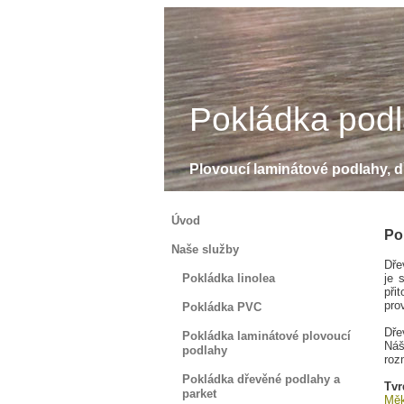
Pokládka pod
Plovoucí laminátové podlahy, dř
Úvod
Po
Naše služby
Dře
Pokládka linolea
je 
při
pro
Pokládka PVC
Dře
Pokládka laminátové plovoucí
Náš
podlahy
roz
Pokládka dřevěné podlahy a
Tvr
parket
Měk