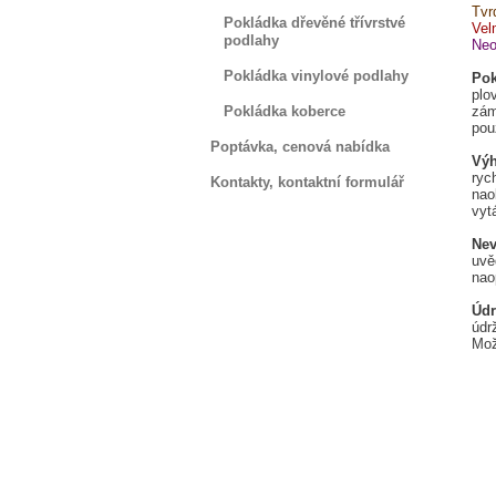
Tvr
Pokládka dřevěné třívrstvé
Vel
podlahy
Neo
Pokládka vinylové podlahy
Pok
plo
Pokládka koberce
zám
pou
Poptávka, cenová nabídka
Vý
ryc
Kontakty, kontaktní formulář
nao
vyt
Ne
uvě
nao
Údr
údr
Mož