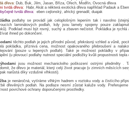
dá dřeva:
Dub, Buk, Jilm, Jasan, Bříza, Ořech, Modřín, Ovocná dřeva
mi tvrdá dřeva:
Habr, Akát a některá exotická dřeva například Padauk a Eben
byčejně tvrdá dřeva:
eben cejlonský, africký grenadil, duajak
ládka
podlahy se provádí jak celoplošným lepením tak i navolno (stejn
voucích laminátových podlah, kdy jsou lamely spojeny pouze zaklapnut
ků). Podklad musí být rovný, suchý a zbaven nečistot. Pokládka je rychlá 
žívat ihned po dokončení.
hodami
těchto podlah je jejich přírodní původ, překrásný vzhled a vůně, pocit
hlá pokládka, příznivá cena, možnost opakovaného přebroušení a nalako
lejování (pouze u lepených podlah). Také je možnost pokládky v přípa
ápění (u plovoucí podlahy nutnost speciální podložky kvůli propustnosti tepla 
výhodami
jsou možnost mechanického poškození ostrými předměty . 
domit, že dřevo je materiál, který celý život pracuje (v zimních měsících ses
pak narůstá díky vzdušné vlhkosti).
žba
je nenáročná, vytíráme vlhkým hadrem v roztoku vody a čistícího příp
žbě dřevěných podlah. Na podlaze nesmí zůstat kaluže vody. Preferujeme 
nost povrchové ochrany doporučenými prostředky.