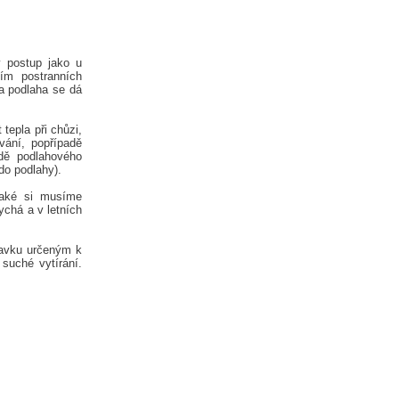
ý postup jako u
ím postranních
a podlaha se dá
 tepla při chůzi,
vání, popřípadě
dě podlahového
do podlahy).
Také si musíme
ychá a v letních
ravku určeným k
suché vytírání.